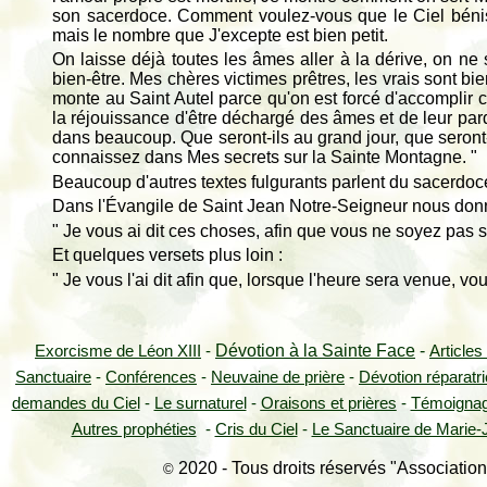
son sacerdoce. Comment voulez-vous que le Ciel béniss
mais le nombre que J'excepte est bien petit.
On laisse déjà toutes les âmes aller à la dérive, on ne
bien-être. Mes chères victimes prêtres, les vrais sont b
monte au Saint Autel parce qu'on est forcé d'accomplir c
la réjouissance d'être déchargé des âmes et de leur par
dans beaucoup. Que seront-ils au grand jour, que seront-
connaissez dans Mes secrets sur la Sainte Montagne. "
Beaucoup d'autres textes fulgurants parlent du sacerdoce
Dans l'Évangile de Saint Jean Notre-Seigneur nous donne
" Je vous ai dit ces choses, afin que vous ne soyez pas s
Et quelques versets plus loin :
" Je vous l'ai dit afin que, lorsque l'heure sera venue, 
Dévotion à la Sainte Face
-
Exorcisme de Léon XIII
-
Articles
Sanctuaire
-
Conférences
-
Neuvaine de prière
-
Dévotion réparatr
demandes du Ciel
-
Le surnaturel
-
Oraisons et prières
-
Témoigna
Autres prophéties
-
Cris du Ciel
-
Le Sanctuaire de Marie-J
2020 - Tous droits réservés "Association
©