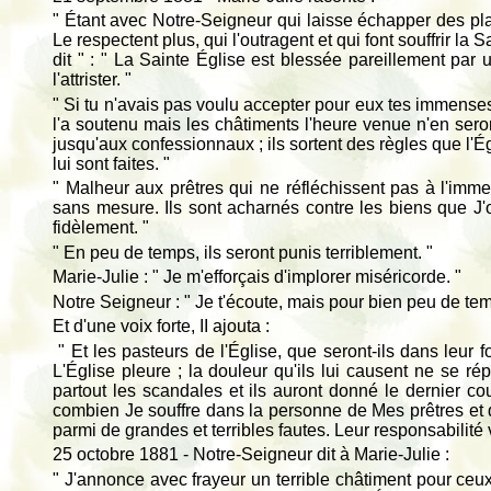
" Étant avec Notre-Seigneur qui laisse échapper des pl
Le respectent plus, qui l'outragent et qui font souffrir la 
dit " : " La Sainte Église est blessée pareillement par
l'attrister. "
" Si tu n'avais pas voulu accepter pour eux tes immenses
l'a soutenu mais les châtiments l'heure venue n'en seron
jusqu'aux confessionnaux ; ils sortent des règles que l'É
lui sont faites. "
" Malheur aux prêtres qui ne réfléchissent pas à l'imme
sans mesure. Ils sont acharnés contre les biens que J'op
fidèlement. "
" En peu de temps, ils seront punis terriblement. "
Marie-Julie : " Je m'efforçais d'implorer miséricorde. "
Notre Seigneur : " Je t'écoute, mais pour bien peu de tem
Et d'une voix forte, II ajouta :
" Et les pasteurs de l'Église, que seront-ils dans leur 
L'Église pleure ; la douleur qu'ils lui causent ne se r
partout les scandales et ils auront donné le dernier co
combien Je souffre dans la personne de Mes prêtres et 
parmi de grandes et terribles fautes. Leur responsabilité va
25 octobre 1881 - Notre-Seigneur dit à Marie-Julie :
" J'annonce avec frayeur un terrible châtiment pour ceux