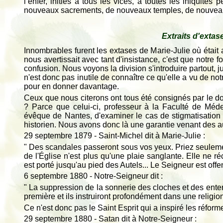
l’enfer, initiés à tous les vices, à toutes les iniquité
nouveaux sacrements, de nouveaux temples, de nouveaux
Extraits d'extas
Innombrables furent les extases de Marie-Julie où était a
nous avertissait avec tant d'insistance, c'est que notre fo
confusion. Nous voyons la division s'introduire partout, 
n'est donc pas inutile de connaître ce qu'elle a vu de n
pour en donner davantage.
Ceux que nous citerons ont tous été consignés par le do
? Parce que celui-ci, professeur à la Faculté de Méd
évêque de Nantes, d'examiner le cas de stigmatisation
historien. Nous avons donc là une garantie venant des a
29 septembre 1879 - Saint-Michel dit à Marie-Julie :
" Des scandales passeront sous vos yeux. Priez seulement
de l'Église n'est plus qu'une plaie sanglante. Elle ne 
est porté jusqu'au pied des Autels... Le Seigneur est offe
6 septembre 1880 - Notre-Seigneur dit :
" La suppression de la sonnerie des cloches et des enter
première et ils instruiront profondément dans une religion
Ce n'est donc pas le Saint Esprit qui a inspiré les réform
29 septembre 1880 - Satan dit à Notre-Seigneur :