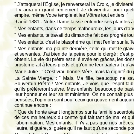
" J'attaquerai l'Église, je renverserai la Croix, je diviser
il y aura un grand reniement. Je deviendrai pour que
empire, même Votre temple et les Vôtres tout entiers. "
9 août 1881 - Notre-Dame laisse entendre ses plaintes à
" Mes enfants, dans ce temps malheureux, les jours d'abs
" Mes enfants, te travail du dimanche fait des progrès tous
" Mes enfants, c'est le blasphème qui met l'enfer sur la Te
" Mes enfants, ma plainte dernière, celle qui met le glaiv
et servantes, J'ai bien de la peine pour le clergé ; c'est 
obtenir. La vie du prêtre est si élevée en grâces, les don
prosternerait à leurs pieds et qu'on ne leur parlerait qu'
Marie-Julie : " C'est vrai, bonne Mère, mais la dignité du 
La Sainte Vierge. : " Mais, Ma fille, beaucoup ne s
Souverain Prêtre ! Mes enfants, Je vois, que l'esprit faib
qu'ils préféreront suivre. Mes enfants, beaucoup de pas
leur honneur et leur saint ministère. On ne connaît plus
pensées, l'opinion sont pour ceux qui gouvernent aujourd
continue encore :
" Que de honte avant longtemps sur la famille sacerdota
de ces malheureux du centre qui fait tant de mal et qu
l'abomination. Mes enfants, il n'y a pas que nos prêtres
l'autre, si guère, si guère qu'il ne faut qu'une seconde p