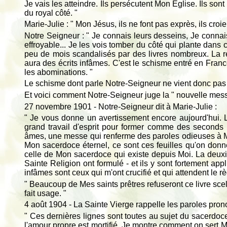
Je vais les atteindre. Ils persécutent Mon Église. Ils so
du royal côté. "
Marie-Julie : " Mon Jésus, ils ne font pas exprès, ils croie
Notre Seigneur : " Je connais leurs desseins, Je connai
effroyable... Je les vois tomber du côté qui plante dans 
peu de mois scandalisés par des livres nombreux. La reli
aura des écrits infâmes. C'est le schisme entré en Fran
les abominations. "
Le schisme dont parle Notre-Seigneur ne vient donc pas d
Et voici comment Notre-Seigneur juge la " nouvelle mess
27 novembre 1901 - Notre-Seigneur dit à Marie-Julie :
" Je vous donne un avertissement encore aujourd'hui. 
grand travail d'esprit pour former comme des seconds 
âmes, une messe qui renferme des paroles odieuses à Mes
Mon sacerdoce éternel, ce sont ces feuilles qu'on donne
celle de Mon sacerdoce qui existe depuis Moi. La deuxiè
Sainte Religion ont formulé - et ils y sont fortement app
infâmes sont ceux qui m'ont crucifié et qui attendent le
" Beaucoup de Mes saints prêtres refuseront ce livre sce
fait usage. "
4 août 1904 - La Sainte Vierge rappelle les paroles pron
" Ces dernières lignes sont toutes au sujet du sacerdoce
l'amour propre est mortifié, Je montre comment on sert M