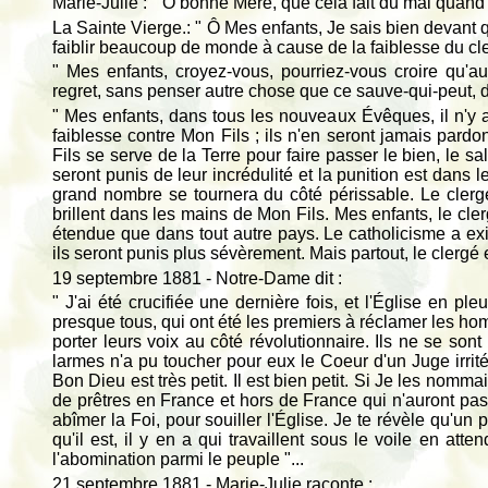
Marie-Julie : " Ô bonne Mère, que cela fait du mal quand 
La Sainte Vierge.: " Ô Mes enfants, Je sais bien devant q
faiblir beaucoup de monde à cause de la faiblesse du cle
" Mes enfants, croyez-vous, pourriez-vous croire qu'a
regret, sans penser autre chose que ce sauve-qui-peut,
" Mes enfants, dans tous les nouveaux Évêques, il n'y a
faiblesse contre Mon Fils ; ils n'en seront jamais pard
Fils se serve de la Terre pour faire passer le bien, le s
seront punis de leur incrédulité et la punition est dans l
grand nombre se tournera du côté périssable. Le clerg
brillent dans les mains de Mon Fils. Mes enfants, le clergé
étendue que dans tout autre pays. Le catholicisme a exi
ils seront punis plus sévèrement. Mais partout, le clergé 
19 septembre 1881 - Notre-Dame dit :
" J'ai été crucifiée une dernière fois, et l'Église en ple
presque tous, qui ont été les premiers à réclamer les ho
porter leurs voix au côté révolutionnaire. Ils ne se so
larmes n'a pu toucher pour eux le Coeur d'un Juge irrit
Bon Dieu est très petit. Il est bien petit. Si Je les nomma
de prêtres en France et hors de France qui n'auront pas 
abîmer la Foi, pour souiller l'Église. Je te révèle qu'un
qu'il est, il y en a qui travaillent sous le voile en atte
l'abomination parmi le peuple "...
21 septembre 1881 - Marie-Julie raconte :