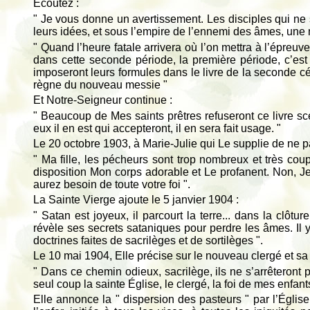
Écoutez :
" Je vous donne un avertissement. Les disciples qui ne 
leurs idées, et sous l’empire de l’ennemi des âmes, une
" Quand l’heure fatale arrivera où l’on mettra à l’épreu
dans cette seconde période, la première période, c’est 
imposeront leurs formules dans le livre de la seconde cél
règne du nouveau messie "
Et Notre-Seigneur continue :
" Beaucoup de Mes saints prêtres refuseront ce livre sc
eux il en est qui accepteront, il en sera fait usage. "
Le 20 octobre 1903, à Marie-Julie qui Le supplie de ne p
" Ma fille, les pécheurs sont trop nombreux et très coup
disposition Mon corps adorable et Le profanent. Non, Je n
aurez besoin de toute votre foi ".
La Sainte Vierge ajoute le 5 janvier 1904 :
" Satan est joyeux, il parcourt la terre... dans la clôt
révèle ses secrets sataniques pour perdre les âmes. Il y
doctrines faites de sacrilèges et de sortilèges ".
Le 10 mai 1904, Elle précise sur le nouveau clergé et sa
" Dans ce chemin odieux, sacrilège, ils ne s’arrêteront pa
seul coup la sainte Église, le clergé, la foi de mes enfants
Elle annonce la
"
dispersion des pasteurs
" par l’Églis