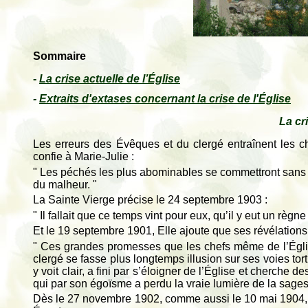
Sommaire
-
La crise actuelle de l’Église
-
Extraits d'extases concernant la crise de l'Église
La cri
Les erreurs des Évêques et du clergé entraînent les 
confie à Marie-Julie :
" Les péchés les plus abominables se commettront sans h
du malheur. "
La Sainte Vierge précise le 24 septembre 1903 :
" Il fallait que ce temps vint pour eux, qu’il y eut un règne
Et le 19 septembre 1901, Elle ajoute que ses révélations 
" Ces grandes promesses que les chefs même de l’Église o
clergé se fasse plus longtemps illusion sur ses voies to
y voit clair, a fini par s’éloigner de l’Église et cherche
qui par son égoïsme a perdu la vraie lumière de la sagess
Dès le 27 novembre 1902, comme aussi le 10 mai 1904, N