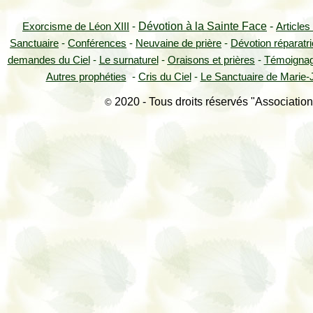
Dévotion à la Sainte Face
-
Exorcisme de Léon XIII
-
Articles
Sanctuaire
-
Conférences
-
Neuvaine de prière
-
Dévotion réparatr
demandes du Ciel
-
Le surnaturel
-
Oraisons et prières
-
Témoigna
Autres prophéties
-
Cris du Ciel
-
Le Sanctuaire de Marie-J
2020 - Tous droits réservés "Association
©