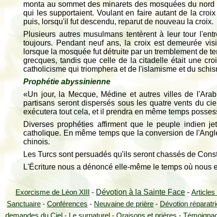
monta au sommet des minarets des mosquées du nord ; il p
qui les supportaient. Voulant en faire autant de la croix 
puis, lorsqu'il fut descendu, reparut de nouveau la croix.
Plusieurs autres musulmans tentèrent à leur tour l'ent
toujours. Pendant neuf ans, la croix est demeurée visi
lorsque la mosquée fut détruite par un tremblement de ter
grecques, tandis que celle de la citadelle était une cro
catholicisme qui triomphera et de l'islamisme et du schi
Prophétie abyssinienne
«Un jour, la Mecque, Médine et autres villes de l'Ara
partisans seront dispersés sous les quatre vents du cie
exécutera tout cela, et il prendra en même temps possess
Diverses prophéties affirment que le peuple indien je
catholique. En même temps que la conversion de l'Anglet
chinois.
Les Turcs sont persuadés qu'ils seront chassés de Con
L'Écriture nous a dénoncé elle-même le temps où nous en
Dévotion à la Sainte Face
-
Exorcisme de Léon XIII
-
Articles
Sanctuaire
-
Conférences
-
Neuvaine de prière
-
Dévotion réparatr
demandes du Ciel
-
Le surnaturel
-
Oraisons et prières
-
Témoigna