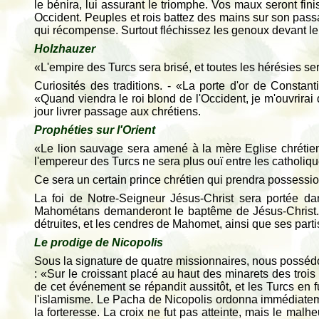
le bénira, lui assurant le triomphe. Vos maux seront fin
Occident. Peuples et rois battez des mains sur son passa
qui récompense. Surtout fléchissez les genoux devant le Se
Holzhauzer
«L'empire des Turcs sera brisé, et toutes les hérésies ser
Curiosités des traditions. - «La porte d'or de Constanti
«Quand viendra le roi blond de l'Occident, je m'ouvrirai
jour livrer passage aux chrétiens.
Prophéties sur l'Orient
«Le lion sauvage sera amené à la mère Eglise chrétienn
l'empereur des Turcs ne sera plus ouï entre les catholiqu
Ce sera un certain prince chrétien qui prendra possessio
La foi de Notre-Seigneur Jésus-Christ sera portée da
Mahométans demanderont le baptême de Jésus-Christ. U
détruites, et les cendres de Mahomet, ainsi que ses parti
Le prodige de Nicopolis
Sous la signature de quatre missionnaires, nous possédon
: «Sur le croissant placé au haut des minarets des trois 
de cet événement se répandit aussitôt, et les Turcs en fure
l'islamisme. Le Pacha de Nicopolis ordonna immédiatement
la forteresse. La croix ne fut pas atteinte, mais le ma