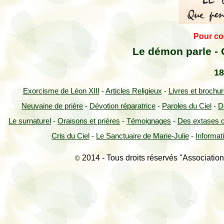
Pour con
Le démon parle - 
18 
Exorcisme de Léon XIII
-
Articles Religieux
-
Livres et brochu
Neuvaine de prière
-
Dévotion réparatrice
-
Paroles du Ciel
-
D
Le surnaturel
-
Oraisons et prières
-
Témoignages
-
Des extases d
Cris du Ciel
-
Le Sanctuaire de Marie-Julie
-
Informat
2014 - Tous droits réservés "Association
©