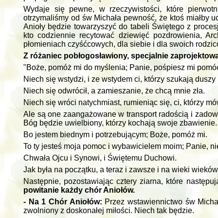
Wydaje się pewne, w rzeczywistości, które pierwotn
otrzymaliśmy od św Michała pewność, że ktoś miałby u
Anioły będzie towarzyszyć do tabeli Świętego z proces
kto codziennie recytować dziewięć pozdrowienia, Arc
płomieniach czyśćcowych, dla siebie i dla swoich rodzic
Z różaniec pobłogosławiony, specjalnie zaprojektow
"Boże, pomóż mi do myślenia; Panie, pośpiesz mi pomó
Niech się wstydzi, i ze wstydem ci, którzy szukają duszy 
Niech się odwrócił, a zamieszanie, że chcą mnie zła.
Niech się wróci natychmiast, rumieniąc się, ci, którzy mów
Ale są one zaangażowane w transport radością i zadowol
Bóg będzie uwielbiony, którzy kochają swoje zbawienie.
Bo jestem biednym i potrzebującym; Boże, pomóż mi.
To ty jesteś moja pomoc i wybawicielem moim; Panie, ni
Chwała Ojcu i Synowi, i Świętemu Duchowi.
Jak była na początku, a teraz i zawsze i na wieki wieków
Następnie, pozostawiając cztery ziarna, które następu
powitanie każdy chór Aniołów.
- Na 1 Chór Aniołów:
Przez wstawiennictwo św Michał
zwolniony z doskonałej miłości. Niech tak będzie.