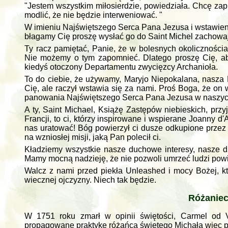
"Jestem wszystkim miłosierdzie, powiedziała. Chcę zapi
modlić, że nie będzie interweniować. "
W imieniu Najświętszego Serca Pana Jezusa i wstawienn
błagamy Cię proszę wysłać go do Saint Michel zachowa
Ty racz pamiętać, Panie, że w bolesnych okolicznościa
Nie możemy o tym zapomnieć. Dlatego proszę Cię, aby 
kiedyś otoczony Departamentu zwycięzcy Archanioła.
To do ciebie, że używamy, Maryjo Niepokalana, nasza P
Cię, ale raczył wstawia się za nami. Proś Boga, że ​​o
panowania Najświętszego Serca Pana Jezusa w naszych 
A ty, Saint Michael, Książę Zastępów niebieskich, prz
Francji, to ci, którzy inspirowane i wspierane Joanny 
nas uratować! Bóg powierzył ci dusze odkupione przez
na wzniosłej misji, jaką Pan polecił ci.
Kładziemy wszystkie nasze duchowe interesy, nasze du
Mamy mocną nadzieję, że nie pozwoli umrzeć ludzi pow
Walcz z nami przed piekła Unleashed i mocy Bożej, kt
wiecznej ojczyzny. Niech tak będzie.
Różaniec
W 1751 roku zmarł w opinii świętości, Carmel od Ve
propagowane praktykę różańca świętego Michała więc p