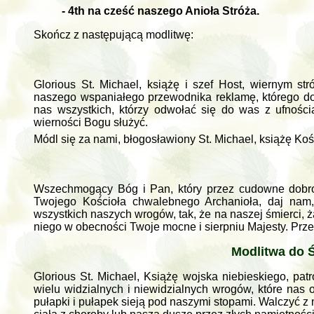
- 4th na cześć naszego Anioła Stróża.
Skończ z następującą modlitwę:
Glorious St. Michael, książę i szef Host, wiernym 
naszego wspaniałego przewodnika reklamę, którego do
nas wszystkich, którzy odwołać się do was z ufnośc
wierności Bogu służyć.
Módl się za nami, błogosławiony St. Michael, książę Ko
Wszechmogący Bóg i Pan, który przez cudowne dobroci
Twojego Kościoła chwalebnego Archanioła, daj nam
wszystkich naszych wrogów, tak, że na naszej śmierci,
niego w obecności Twoje mocne i sierpniu Majesty. Prze
Modlitwa do 
Glorious St. Michael, Książę wojska niebieskiego, pat
wielu widzialnych i niewidzialnych wrogów, które nas
pułapki i pułapek sieją pod naszymi stopami. Walczyć z 