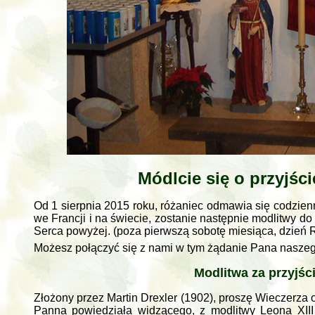
Módlcie się o przyjśc
Od 1 sierpnia 2015 roku, różaniec odmawia się codzien
we Francji i na świecie, zostanie następnie modlitwy d
Serca powyżej. (poza pierwszą sobotę miesiąca, dzień R
Możesz połączyć się z nami w tym żądanie Pana naszeg
Modlitwa za przyjś
Złożony przez Martin Drexler (1902), proszę Wieczerza 
Panna powiedziała widzącego, z modlitwy Leona XIII 