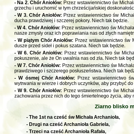
- Na 2. Chór Aniołów:
Przez wstawiennictwo św Michała
grzechu i uruchomić w tym chrześcijańskiej doskonałości
- W 3. Chór Aniołów:
Przez wstawiennictwo św Michał
ducha prawdziwej i szczerej pokory. Niech tak będzie.
- W 4. Chór Aniołów:
Przez wstawiennictwo św Michała
nasze zmysły oraz ich poprawiania nas od złych namiętn
- W piątym Chór Aniołów:
Przez wstawiennictwo św Mi
dusze przed sideł i pokus szatana. Niech tak będzie.
- W 6. Chór Aniołów:
Przez wstawiennictwo św Michał
pokuszenie, ale że On uwalnia nas od zła. Niech tak będ
- W 7. Chór Aniołów:
Przez wstawiennictwo św Michała
prawdziwego i szczerego posłuszeństwa. Niech tak będz
- W ósmej Chór Aniołów:
Przez wstawiennictwo ś
wytrwania w wierze i dobrych uczynków, aby przybyć do 
- W 9. Chór Aniołów:
Przez wstawiennictwo św Michała
zachowania przez nich do tego śmiertelnego życia, aby 
Ziarno blisko m
- The 1st na cześć św Michała Archanioła,
- Drugi na cześć Archanioła Gabriela,
- Trzeci na cześć Archanioła Rafała,