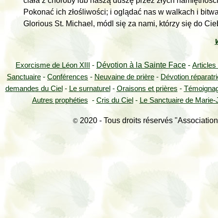
ciała z choroby lub naszą duszę przez złych namiętności 
Pokonać ich złośliwości; i oglądać nas w walkach i bitwa
Glorious St. Michael, módl się za nami, którzy się do Ci
Dévotion à la Sainte Face
-
Exorcisme de Léon XIII
-
Articles
Sanctuaire
-
Conférences
-
Neuvaine de prière
-
Dévotion réparatr
demandes du Ciel
-
Le surnaturel
-
Oraisons et prières
-
Témoigna
Autres prophéties
-
Cris du Ciel
-
Le Sanctuaire de Marie-J
2020 - Tous droits réservés "Association
©