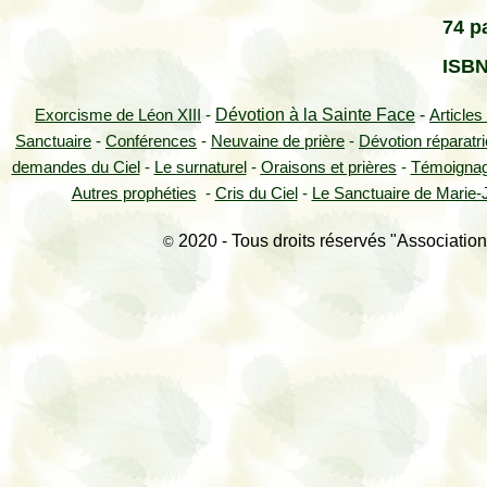
74 p
ISBN
Dévotion à la Sainte Face
-
Exorcisme de Léon XIII
-
Articles
Sanctuaire
-
Conférences
-
Neuvaine de prière
-
Dévotion réparatr
demandes du Ciel
-
Le surnaturel
-
Oraisons et prières
-
Témoigna
Autres prophéties
-
Cris du Ciel
-
Le Sanctuaire de Marie-J
2020 - Tous droits réservés "Association
©