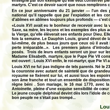
enseigne par son exemple qu'elle veut conserver pie
martyrs. C'est ce devoir sacré que nous remplirons ce
En ce jour anniversaire du 21 janvier — l'un des p
national qu'il rappelle que par l'expiation et les 
d'abîmes en abîmes toujours plus profonds — c'est du
«Louis XVI avait eu le bonheur de recevoir avec la
Saxe, sa mère, les leçons et les exemples des plus a
la Vierge, qu'elle élèverait ses enfants pour Dieu. Ell
fois la semaine. Le Dauphin Louis, grand dévot de la 
lui-même, de plus beaux jours que ceux où il avait
perte irréparable...». Les premiers jalons d'intro
posés. Trois de leurs enfants seront un jour sur le
Madame Elisabeth, martyre, que le Pape Pie VII con
est ouvert ; Louis XVI enfin, le roi-martyr, que Pie VI
Louis XVI ne fut pas indigne de tels parents. Né le 2
la couronne avec autant de sainteté que de grandeur, 
royaume se fixèrent sur lui, et aussi tous les espoir
son âme franche et tout un ensemble de dispositions 
règne béni . Son mariage, le 16 mai 1770, avec la
Antoinette, pleine d'une exquise sensibilité de cœur
Le jeune couple delphinal devint dès lors l'idole de 
bon peuple ne s'était pas trompé...
Loui