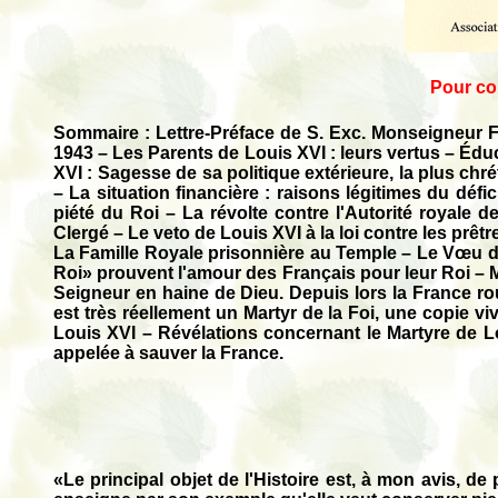
Pour con
Sommaire :
Lettre-Préface de S. Exc. Monseigneur F
1943
–
Les Parents de Louis XVI : leurs vertus
–
Éduc
XVI : Sagesse de sa politique extérieure, la plus chr
–
La situation financière : raisons légitimes du défici
piété du Roi
–
La révolte contre l'Autorité royale de
Clergé
–
Le veto de Louis XVI à la loi contre les prêt
La Famille Royale prisonnière au Temple
–
Le Vœu d
Roi» prouvent l'amour des Français pour leur Roi
–
Seigneur en haine de Dieu. Depuis lors la France r
est très réellement un Martyr de la Foi, une copie v
Louis XVI
–
Révélations concernant le Martyre de L
appelée à sauver la France.
«Le principal objet de l'Histoire est, à mon avis, de 