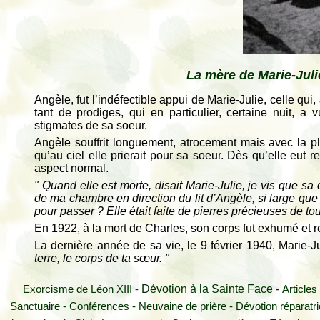
La mère de Marie-Juli
Angèle, fut l’indéfectible appui de Marie-Julie, celle qui
tant de prodiges, qui en particulier, certaine nuit, 
stigmates de sa soeur.
Angèle souffrit longuement, atrocement mais avec la p
qu’au ciel elle prierait pour sa soeur. Dès qu’elle eut r
aspect normal.
" Quand elle est morte, disait Marie-Julie, je vis que s
de ma chambre en direction du lit d’Angèle, si large que
pour passer ? Elle était faite de pierres précieuses de tout
En 1922, à la mort de Charles, son corps fut exhumé et re
La dernière année de sa vie, le 9 février 1940, Marie-J
terre, le corps de ta sœur. "
Dévotion à la Sainte Face
-
Exorcisme de Léon XIII
-
Articles
Sanctuaire
-
Conférences
-
Neuvaine de prière
-
Dévotion réparatr