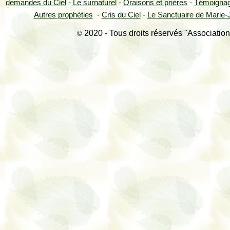
demandes du Ciel
-
Le surnaturel
-
Oraisons et prières
-
Témoigna
Autres prophéties
-
Cris du Ciel
-
Le Sanctuaire de Marie-J
2020 - Tous droits réservés "Association
©