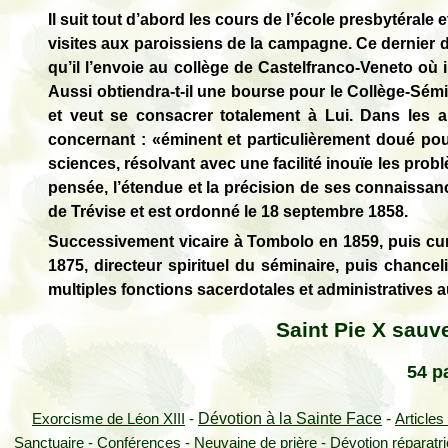
Il suit tout d’abord les cours de l’école presbytéral
visites aux paroissiens de la campagne. Ce dernier
qu’il l’envoie au collège de Castelfranco-Veneto où i
Aussi obtiendra-t-il une bourse pour le Collège-Sémi
et veut se consacrer totalement à Lui. Dans les a
concernant : «éminent et particulièrement doué pou
sciences, résolvant avec une facilité inouïe les prob
pensée, l’étendue et la précision de ses connaissan
de Trévise et est ordonné le 18 septembre 1858.
Successivement vicaire à Tombolo en 1859, puis curé
1875, directeur spirituel du séminaire, puis chanceli
multiples fonctions sacerdotales et administratives 
Saint Pie X sauve
54 p
Dévotion à la Sainte Face
-
Exorcisme de Léon XIII
-
Articles
Sanctuaire
-
Conférences
-
Neuvaine de prière
-
Dévotion réparatr