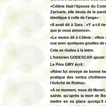
«Célinie était l’épouse du Co
Zacharie, elle douta de la par
identique à celle de l’ange» :
«Il avait dit à Sara : «Y a-t-il
que je vous annonce».
«Le moine dit à Célinie : «Non 
vue avec quelques gouttes de c
Cela se réalisa à la lettre.
L’historien GODESCAR ajoute
Le Père GIRY écrit :
«Rémi fut envoyé de bonne heur
pratique des vertus chrétienne
l’évêché de Reims».
«A ce moment, nous dit Moreri, 
sainte, qu’après la mort de Ben
mettre en sa place quoiqu’il