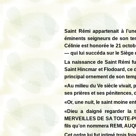
Saint Rémi appartenait à l’u
éminents seigneurs de son temp
Célinie est honorée le 21 octob
— qui lui succéda sur le Siège
La naissance de Saint Rémi fut
Saint Hincmar et Flodoard, ce de
principal ornement de son temp
«Au milieu du Ve siècle vivait
ses prières et ses pénitences, 
«Or, une nuit, le saint moine ent
«Dieu a daigné regarder l
MERVEILLES DE SA TOUTE-PU
fils qu’on nommera REMI, AU
Cet ordre lui fut intimé trois fo