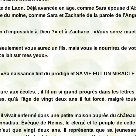
mte de Laon. Déjà avancée en âge, comme Sara épouse d’A
ole du moine, comme Sara et Zacharie de la parole de l’Ang
 rien d’impossible à Dieu ?» et à Zacharie : «Vous serez mue
seulement vous aurez un fils, mais vous le nourrirez de votr
e lait sur mes yeux».
: «Sa naissance tint du prodige et SA VIE FUT UN MIRA
e aux écoles. ; il fit un si grand progrès dans les lettres
s, qu’à l’âge de vingt deux ans il fut forcé, malgré tou
il vivait enfermé dans une petite maison auprès du château 
nadius, Évêque de Reims, le clergé et le peuple de cette v
 n’eut que vingt deux ans. Il représenta que sa jeunesse