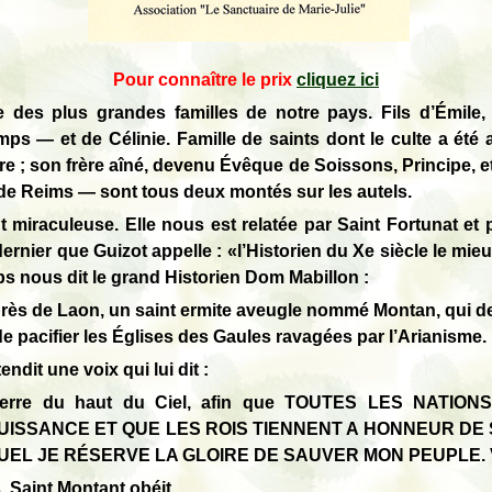
Pour connaître le prix
cliquez ici
ne des plus grandes familles de notre pays. Fils d’Émile
s — et de Célinie. Famille de saints dont le culte a été 
re ; son frère aîné, devenu Évêque de Soissons, Principe, et 
 de Reims — sont tous deux montés sur les autels.
 miraculeuse. Elle nous est relatée par Saint Fortunat e
rnier que Guizot appelle : «l’Historien du Xe siècle le mieu
s nous dit le grand Historien Dom Mabillon :
, près de Laon, un saint ermite aveugle nommé Montan, qui d
de pacifier les Églises des Gaules ravagées par l’Arianisme.
endit une voix qui lui dit :
a terre du haut du Ciel, afin que TOUTES LES NAT
ISSANCE ET QUE LES ROIS TIENNENT A HONNEUR DE SERV
QUEL JE RÉSERVE LA GLOIRE DE SAUVER MON PEUPLE. Va l
is. Saint Montant obéit.