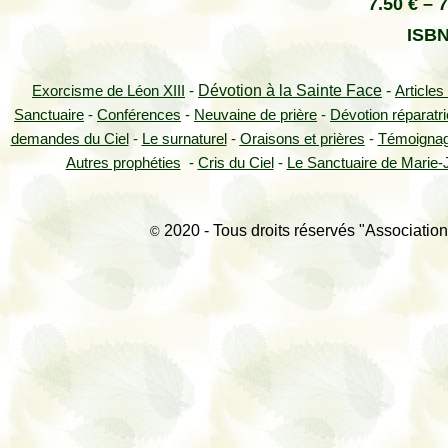
7
.50 € – 
ISBN
Dévotion à la Sainte Face
-
Exorcisme de Léon XIII
-
Articles
Sanctuaire
-
Conférences
-
Neuvaine de prière
-
Dévotion réparatr
demandes du Ciel
-
Le surnaturel
-
Oraisons et prières
-
Témoigna
Autres prophéties
-
Cris du Ciel
-
Le Sanctuaire de Marie-J
2020 - Tous droits réservés "Association
©