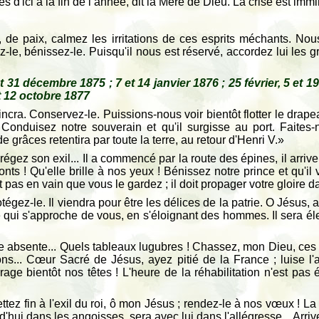
d'ici à la fin de l’année, dit la Mère de Dieu. La crise est imm
t, de paix, calmez les irritations de ces esprits méchants. N
-le, bénissez-le. Puisqu'il nous est réservé, accordez lui les 
31 décembre 1875 ; 7 et 14 janvier 1876 ; 25 février, 5 et 1
et 12 octobre 1877
aincra. Conservez-le. Puissions-nous voir bientôt flotter le dra
! Conduisez notre souverain et qu'il surgisse au port. Faite
grâces retentira par toute la terre, au retour d'Henri V.»
gez son exil... Il a commencé par la route des épines, il arrive
nts ! Qu'elle brille à nos yeux ! Bénissez notre prince et qu'il
t pas en vain que vous le gardez ; il doit propager votre gloire 
otégez-le. Il viendra pour être les délices de la patrie. O Jésus,
é qui s'approche de vous, en s'éloignant des hommes. Il sera él
rie absente... Quels tableaux lugubres ! Chassez, mon Dieu, ces
ons... Cœur Sacré de Jésus, ayez pitié de la France ; luise l'a
ge bientôt nos têtes ! L'heure de la réhabilitation n'est pas 
ettez fin à l'exil du roi, ô mon Jésus ; rendez-le à nos vœux ! La 
d'hui dans les angoisses, sera avec lui dans l'allégresse... Arriv