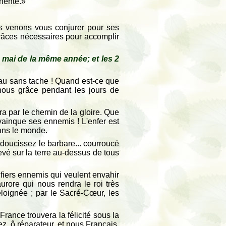
inente.»
ous venons vous conjurer pour ses
grâces nécessaires pour accomplir
9 mai de la même année; et les 2
peau sans tache ! Quand est-ce que
s-nous grâce pendant les jours de
ra par le chemin de la gloire. Que
 vainque ses ennemis ! L'enfer est
dans le monde.
 adoucissez le barbare... courroucé
evé sur la terre au-dessus de tous
 fiers ennemis qui veulent envahir
urore qui nous rendra le roi très
éloignée ; par le Sacré-Cœur, les
France trouvera la félicité sous la
ez, ô réparateur, et nous Français,