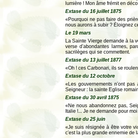
lumière ! Mon âme frémit en déco
Extase du 16 juillet 1875
«Pourquoi ne pas faire des prièr
nous aurons à subir ? Éloignez ce
Le 19 mars
La Sainte Vierge demande à la vo
verse d'abondantes larmes, par
sacrilèges qui se commettent.
Extase du 13 juillet 1877
«Oh ! ces Carbonari, ils se roule
Extase du 12 octobre
«Les gouvernements n'ont pas as
Seigneur : la sainte Eglise romai
Extase du 30 avril 1875
«Ne nous abandonnez pas, Seigneu
Italie !... Je ne demande pour moi
Extase du 25 juin
«Je suis résignée à être votre vi
c'est la plus grande ennemie de l