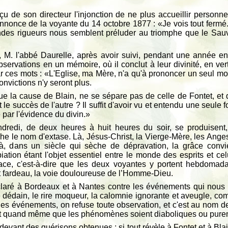
reçu de son directeur l'injonction de ne plus accueillir perso
'annonce de la voyante du 14 octobre 1877 : «Je vois tout fermé.
des rigueurs nous semblent préluder au triomphe que le Sau
M. l'abbé Daurelle, après avoir suivi, pendant une année enti
ervations en un mémoire, où il conclut à leur divinité, en ver
r ces mots : «L'Eglise, ma Mère, n'a qu'à prononcer un seul mot,
nvictions n'y seront plus.
 que la cause de Blain, ne se sépare pas de celle de Fontet, et
e succès de l'autre ? Il suffit d'avoir vu et entendu une seule 
é par l'évidence du divin.»
dredi, de deux heures à huit heures du soir, se produisent,
he le nom d'extase. Là, Jésus-Christ, la Vierge-Mère, les Ange
 Là, dans un siècle qui sèche de dépravation, la grâce con
ation étant l'objet essentiel entre le monde des esprits et cel
ace, c'est-à-dire que les deux voyantes y portent hebdomada
nt fardeau, la voie douloureuse de l’Homme-Dieu.
claré à Bordeaux et à Nantes contre les événements qui nous
 dédain, le rire moqueur, la calomnie ignorante et aveugle, com
t des événements, on refuse toute observation, et c'est au nom d
ut quand même que les phénomènes soient diaboliques ou pur
evant des guérisons obtenues ; si tout révèle à Fontet et à Blain, 