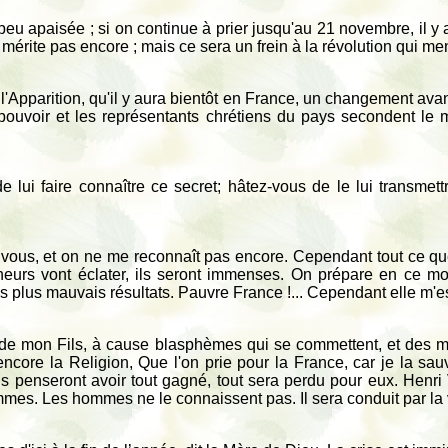
peu apaisée ; si on continue à prier jusqu'au 21 novembre, il 
e mérite pas encore ; mais ce sera un frein à la révolution qui me
 l'Apparition, qu'il y aura bientôt en France, un changement a
pouvoir et les représentants chrétiens du pays secondent le 
 lui faire connaître ce secret; hâtez-vous de le lui transmettre
 vous, et on ne me reconnaît pas encore. Cependant tout ce que 
lheurs vont éclater, ils seront immenses. On prépare en ce
plus mauvais résultats. Pauvre France !... Cependant elle m'est
 de mon Fils, à cause blasphèmes qui se commettent, et des mé
ncore la Religion, Que l'on prie pour la France, car je la sau
 penseront avoir tout gagné, tout sera perdu pour eux. Henri V 
mes. Les hommes ne le connaissent pas. Il sera conduit par la