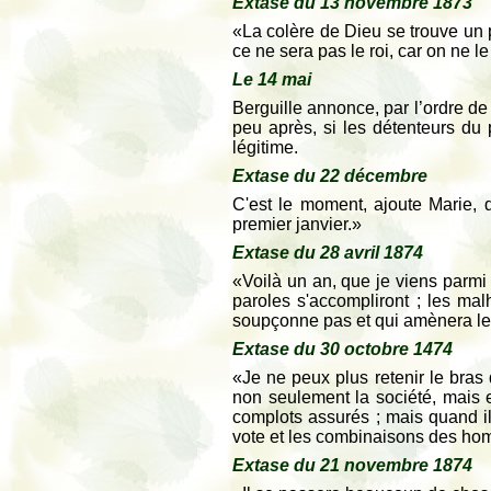
Extase du 13 novembre 1873
«La colère de Dieu se trouve un 
ce ne sera pas le roi, car on ne l
Le 14 mai
Berguille annonce, par l’ordre de
peu après, si les détenteurs du 
légitime.
Extase du 22 décembre
C'est le moment, ajoute Marie, de
premier janvier.»
Extase du 28 avril 1874
«Voilà un an, que je viens parmi
paroles s'accompliront ; les ma
soupçonne pas et qui amènera les 
Extase du 30 octobre 1474
«Je ne peux plus retenir le bras
non seulement la société, mais e
complots assurés ; mais quand ils
vote et les combinaisons des hom
Extase du 21 novembre 1874