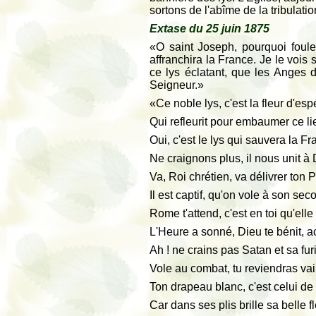
sortons de l'abîme de la tribulatio
Extase du 25 juin 1875
«O saint Joseph, pourquoi foule-t
affranchira la France. Je le vois s
ce lys éclatant, que les Anges d
Seigneur.»
«Ce noble lys, c'est la fleur d'es
Qui refleurit pour embaumer ce li
Oui, c'est le lys qui sauvera la Fr
Ne craignons plus, il nous unit à 
Va, Roi chrétien, va délivrer ton P
Il est captif, qu'on vole à son seco
Rome t'attend, c'est en toi qu'elle
L'Heure a sonné, Dieu te bénit, a
Ah ! ne crains pas Satan et sa fur
Vole au combat, tu reviendras vai
Ton drapeau blanc, c'est celui de
Car dans ses plis brille sa belle f