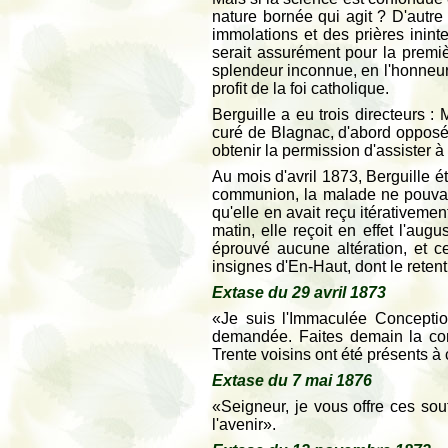
nature bornée qui agit ? D'autr
immolations et des prières inint
serait assurément pour la premiè
splendeur inconnue, en l'honneur
profit de la foi catholique.
Berguille a eu trois directeurs :
curé de Blagnac, d'abord opposé a
obtenir la permission d'assister 
Au mois d'avril 1873, Berguille ét
communion, la malade ne pouvant 
qu'elle en avait reçu itérativemen
matin, elle reçoit en effet l'aug
éprouvé aucune altération, et c
insignes d'En-Haut, dont le reten
Extase du 29 avril 1873
«Je suis l'Immaculée Conceptio
demandée. Faites demain la co
Trente voisins ont été présents à 
Extase du 7 mai 1876
«Seigneur, je vous offre ces sou
l'avenir».