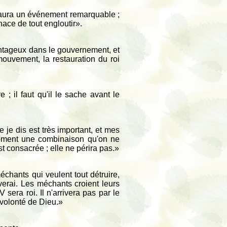
y aura un événement remarquable ;
nace de tout engloutir».
vantageux dans le gouvernement, et
mouvement, la restauration du roi
 ; il faut qu'il le sache avant le
je dis est très important, et mes
 moment une combinaison qu'on ne
 consacrée ; elle ne périra pas.»
chants qui veulent tout détruire,
verai. Les méchants croient leurs
sera roi. Il n'arrivera pas par le
 volonté de Dieu.»