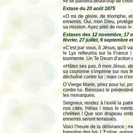
«Il se passera beaucoup de choses 
Extase du 20 août 1875
«O roi de gloire, de triomphe, e
ennemis. Oui, mon Dieu, protégez
sa mission. Ayez pitié de nous !»
Extases des 12 novembre, 17 et 
février, 27 juillet, 9 septembre 
«C'est par vous, ô Jésus, qu'il v
le Lys refleurira sur la France 
tourmente. Un Te Deum d'action de 
«Hâtez ses pas, ô mon Jésus; abré
sa couronne s'imprime sur nos fro
déchaîné contre lui ; mais ce n'es
O Vierge Marie, priez pour lui, pr
contre lui. Bénissez le prédestin
les monarques.
Seigneur, rendez à l'exilé la pat
nos cités. Hélas ! nous le mérit
chrétien ! Que son drapeau ombra
ennemis seront terrassés.
Voici l'heure de la délivrance ; m
bannière des lys. L'Eglise, aujour