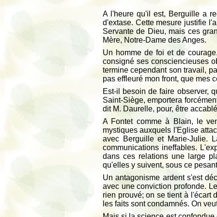
A l'heure qu'il est, Berguille a 
d'extase. Cette mesure justifie l
Servante de Dieu, mais ces gran
Mère, Notre-Dame des Anges.
Un homme de foi et de courage, 
consigné ses consciencieuses obs
termine cependant son travail, pa
pas effleuré mon front, que mes co
Est-il besoin de faire observer,
Saint-Siège, emportera forcément l
dit M. Daurelle, pour, être accabl
A Fontet comme à Blain, le ven
mystiques auxquels l'Eglise attac
avec Berguille et Marie-Julie.
communications ineffables. L'expi
dans ces relations une large pl
qu'elles y suivent, sous ce pesa
Un antagonisme ardent s'est dé
avec une conviction profonde. Le
rien prouvé; on se tient à l'écar
les faits sont condamnés. On ve
Mais si la science est confondue d