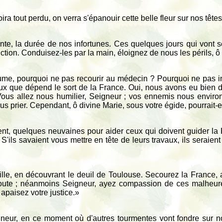
ra tout perdu, on verra s'épanouir cette belle fleur sur nos têtes
ante, la durée de nos infortunes. Ces quelques jours qui vont s
fliction. Conduisez-les par la main, éloignez de nous les périls, ô
e, pourquoi ne pas recourir au médecin ? Pourquoi ne pas inv
d'eux que dépend le sort de la France. Oui, nous avons eu bien 
Vous allez nous humilier, Seigneur ; vos ennemis nous environ
us prier. Cependant, ô divine Marie, sous votre égide, pourrait-e
t, quelques neuvaines pour aider ceux qui doivent guider la 
'ils savaient vous mettre en tête de leurs travaux, ils seraient sû
ille, en découvrant le deuil de Toulouse. Secourez la France,
doute ; néanmoins Seigneur, ayez compassion de ces malheure
 apaisez votre justice.»
gneur, en ce moment où d'autres tourmentes vont fondre sur n