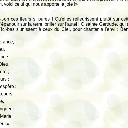
n, voici celui qui nous apporte la joie !»
-on ces fleurs si pures ! Qu'elles refleurissent plutôt sur cet
'épanouir sur la terre, briller sur l'autel ! O sainte Gertrude, qu
'ici-bas s'unissent à ceux du Ciel, pour chanter a l'envi : Bé
pérance,
eu.
ance ;
Dieu.
ère ;
urs ;
 espère :
ccours.
ie,
nqueur ;
 Marie,
leur.»