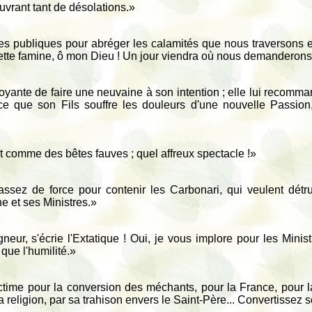
uvrant tant de désolations.»
es publiques pour abréger les calamités que nous traversons e
tte famine, ô mon Dieu ! Un jour viendra où nous demanderons g
yante de faire une neuvaine à son intention ; elle lui recomman
ce que son Fils souffre les douleurs d'une nouvelle Passio
nt comme des bêtes fauves ; quel affreux spectacle !»
sez de force pour contenir les Carbonari, qui veulent détru
ne et ses Ministres.»
r, s'écrie l'Extatique ! Oui, je vous implore pour les Ministr
 que l'humilité.»
ctime pour la conversion des méchants, pour la France, pour la s
a religion, par sa trahison envers le Saint-Père... Convertissez 