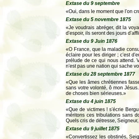
Extase du 9 septembre
«Oui, dans le moment que l'on croi
Extase du 5 novembre 1875
«Je voudrais abréger, dit la voy
d'espoir, ils seront des jours d'af
Extase du 9 Juin 1876
«O France, que la maladie consum
éclaire pour les diriger ; c'est 
prélude de ce qui nous attend. 
n'est pas une nation qui sache vo
Extase du 28 septembre 1877
«Que les âmes chrétiennes fassen
sans votre volonté, ô mon Jésus. S
de choses bien sérieuses.»
Extase du 4 juin 1875
«Que de victimes ! s'écrie Bergu
méritons ces tribulations sans 
Quels cris de détresse, Seigneur,
Extase du 9 juillet 1875
«Convertissez les obstinés, Sei