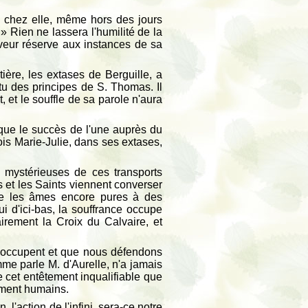
nne chez elle, même hors des jours
» Rien ne lassera l'humilité de la
veur réserve aux instances de sa
ère, les extases de Berguille, a
tu des principes de S. Thomas. Il
 et le souffle de sa parole n'aura
 que le succès de l'une auprès du
fois Marie-Julie, dans ses extases,
 mystérieuses de ces transports
s et les Saints viennent converser
vie les âmes encore pures à des
ui d'ici-bas, la souffrance occupe
irement la Croix du Calvaire, et
 occupent et que nous défendons
me parle M. d'Aurelle, n'a jamais
e cet entêtement inqualifiable que
ement humains.
l'action de l'infini, sera-ce notre