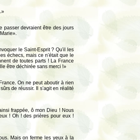
.»
e passer devraient être des jours
 Marie».
oquer le Saint-Esprit ? Qu'il les
des échecs, mais ce n'était que le
nent de toutes parts ! La France
lle être déchirée sans merci !»
France. On ne peut aboutir à rien
rs de réussir. Il s'agit en réalité
 ainsi frappée, ô mon Dieu ! Nous
ux ! Oh ! des prières pour eux !
ous. Mais on ferme les yeux à la