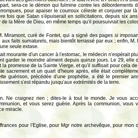
e part, sera-ce le démon qui fulmine contre les débordements 
errompues, pour apaiser le courroux céleste et conjurer par l
re fois que Satan s'épuiserait en sollicitations, depuis six an
 de la Mère de Dieu, en même temps qu'il poursuivrait les col
 M. Miramont, curé de Fontet, qui a signé des pages si imposan
ux faits surnaturels, mais bientôt terrassé par eux ; enfin, M. 
à une seule extase.
ait mourante d'un cancer à l'estomac, le médecin n'espérait plus
garder le moindre aliment depuis quinze jours. Le 29, elle dit 
t la promesse de la Sainte Vierge, et qu'il suffisait pour cela de
uste sacrement et un quart d'heure après, elle était complètem
ette guérison, précédée d'une prophétie, a été le premier a
tissement s'est répandu jusqu'aux extrémités de la terre.
n. Ne craignez rien ; dites-le à tout le monde. Je vous ac
mmunion, et vous serez guérie. Après la communion, vous v
ce miracle.
ffrances pour l'Eglise, pour Mgr notre archevêque, pour mon d